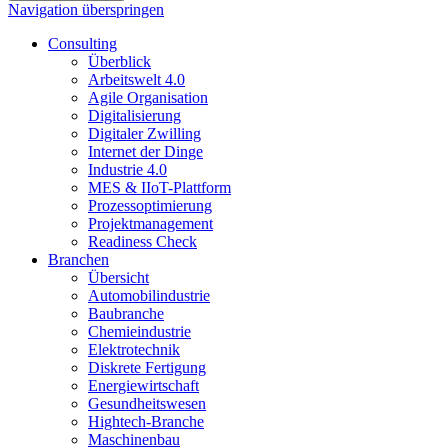
Navigation überspringen
Consulting
Überblick
Arbeitswelt 4.0
Agile Organisation
Digitalisierung
Digitaler Zwilling
Internet der Dinge
Industrie 4.0
MES & IIoT-Plattform
Prozessoptimierung
Projektmanagement
Readiness Check
Branchen
Übersicht
Automobilindustrie
Baubranche
Chemieindustrie
Elektrotechnik
Diskrete Fertigung
Energiewirtschaft
Gesundheitswesen
Hightech-Branche
Maschinenbau