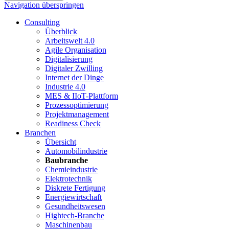
Navigation überspringen
Consulting
Überblick
Arbeitswelt 4.0
Agile Organisation
Digitalisierung
Digitaler Zwilling
Internet der Dinge
Industrie 4.0
MES & IIoT-Plattform
Prozessoptimierung
Projektmanagement
Readiness Check
Branchen
Übersicht
Automobilindustrie
Baubranche
Chemieindustrie
Elektrotechnik
Diskrete Fertigung
Energiewirtschaft
Gesundheitswesen
Hightech-Branche
Maschinenbau